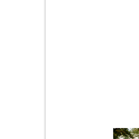
IMG-20220422-WA0007
Themen_Szenen_Stadt_