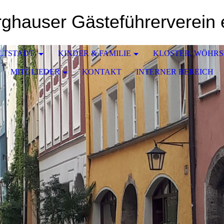
ghauser Gästeführerverein 
LTSTADT
KINDER & FAMILIE
KLOSTER, WÖHR
MITGLIEDER
KONTAKT
INTERNER BEREICH