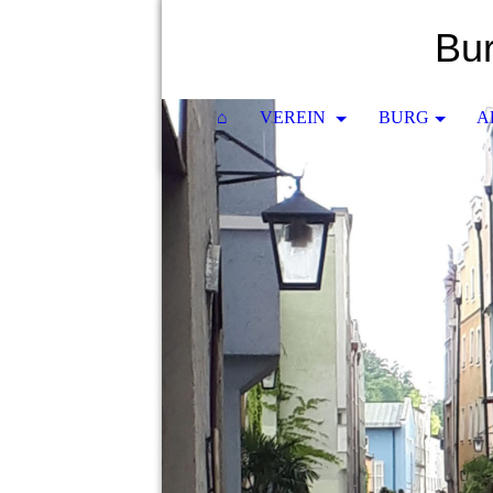
Bur
⌂
VEREIN
BURG
A