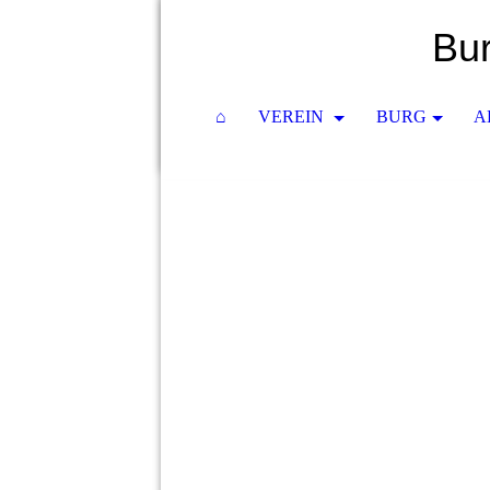
Bur
⌂
VEREIN
BURG
A