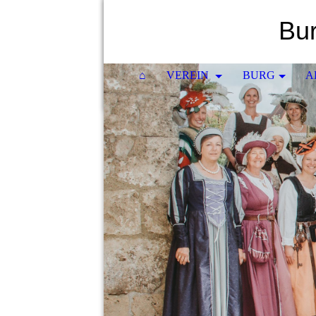
Bur
⌂
VEREIN
BURG
A