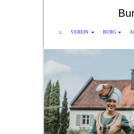
Bur
⌂
VEREIN
BURG
A