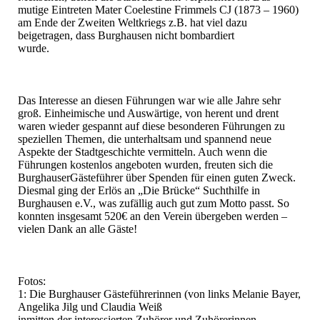
mutige Eintreten Mater Coelestine Frimmels CJ (1873 – 1960)
am Ende der Zweiten Weltkriegs z.B. hat viel dazu
beigetragen, dass Burghausen nicht bombardiert
wurde.
Das Interesse an diesen Führungen war wie alle Jahre sehr
groß. Einheimische und Auswärtige, von herent und drent
waren wieder gespannt auf diese besonderen Führungen zu
speziellen Themen, die unterhaltsam und spannend neue
Aspekte der Stadtgeschichte vermitteln. Auch wenn die
Führungen kostenlos angeboten wurden, freuten sich die
BurghauserGästeführer über Spenden für einen guten Zweck.
Diesmal ging der Erlös an „Die Brücke“ Suchthilfe in
Burghausen e.V., was zufällig auch gut zum Motto passt. So
konnten insgesamt 520€ an den Verein übergeben werden –
vielen Dank an alle Gäste!
Fotos:
1: Die Burghauser Gästeführerinnen (von links Melanie Bayer,
Angelika Jilg und Claudia Weiß
inmitten der interessierten Zuhörer und Zuhörerinnen