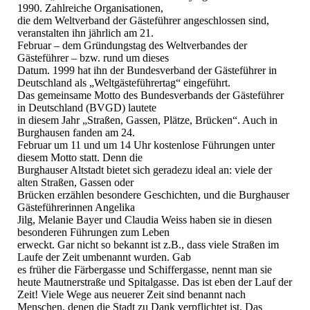
1990. Zahlreiche Organisationen,
die dem Weltverband der Gästeführer angeschlossen sind,
veranstalten ihn jährlich am 21.
Februar – dem Gründungstag des Weltverbandes der
Gästeführer – bzw. rund um dieses
Datum. 1999 hat ihn der Bundesverband der Gästeführer in
Deutschland als „Weltgästeführertag“ eingeführt.
Das gemeinsame Motto des Bundesverbands der Gästeführer
in Deutschland (BVGD) lautete
in diesem Jahr „Straßen, Gassen, Plätze, Brücken“. Auch in
Burghausen fanden am 24.
Februar um 11 und um 14 Uhr kostenlose Führungen unter
diesem Motto statt. Denn die
Burghauser Altstadt bietet sich geradezu ideal an: viele der
alten Straßen, Gassen oder
Brücken erzählen besondere Geschichten, und die Burghauser
Gästeführerinnen Angelika
Jilg, Melanie Bayer und Claudia Weiss haben sie in diesen
besonderen Führungen zum Leben
erweckt. Gar nicht so bekannt ist z.B., dass viele Straßen im
Laufe der Zeit umbenannt wurden. Gab
es früher die Färbergasse und Schiffergasse, nennt man sie
heute Mautnerstraße und Spitalgasse. Das ist eben der Lauf der
Zeit! Viele Wege aus neuerer Zeit sind benannt nach
Menschen, denen die Stadt zu Dank verpflichtet ist. Das