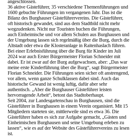
angeschlossen.
36 aktive Gästeführer, 35 verschiedene Themenführungen und
1600 gebuchte Führungen im vergangenen Jahr. Das ist die
Bilanz des Burghauser Gästeführervereins. Die Gästeführer,
oft historisch gewandet, sind aus dem Stadtbild nicht mehr
wegzudenken. Nicht nur Touristen buchen die Führungen,
auch Einheimische und vor allem Schulen aus Burghausen und
der Umgebung lassen sich regelmäßig über die Burg, durch die
Altstadt oder etwa die Klosteranlage in Raitenhaslach führen.
Bei einer Erlebnisführung über die Burg für Kinder im Juli
2024 war auch Erster Bürgermeister Florian Schneider mit
dabei. Er ist zwar auf der Burg aufgewachsen, aber: „Das war
meine erste Kinderführung über die Burg“, sagt Bürgermeister
Florian Schneider. Die Führungen seien sicher oft anstrengend,
vor allem, wenn ganze Schulklassen dabei sind. Auch das
historische Gewand ist wenig luftig, dafür aber sehr
authentisch. „Aber die Burghauser Gästeführer leisten
hervorragende Arbeit“, betont das Stadtoberhaupt.
Seit 2004, zur Landesgartenschau in Burghausen, sind die
Gästeführer in Burghausen in einem Verein organisiert. Mit 15
Mitgliedern starteten sie, mittlerweile sind es etwa 36. Die
Gästeführer haben es sich zur Aufgabe gemacht, „Gästen und
Einheimischen Burghausen und seine Umgebung erleben zu
lassen“, wie es auf der Website des Gästeführervereins zu lesen
ist.