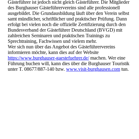
Gästeführer ist jedoch nicht gleich Gästeführer. Die Mitglieder
des Burghauser Gästeführervereins sind alle professionell
ausgebildet. Die Grundausbildung läuft über den Verein selbst
samt mündlicher, schriftlicher und praktischer Prüfung. Dann
erfolgt bei vielen noch die offizielle Zertifizierung durch den
Bundesverband der Gästeführer Deutschland (BVGD) mit
zahlreichen Seminaren und praktischen Trainings zu
Sprechtraining, Fachwissen und vielem mehr.
Wer sich nun über das Angebot des Gästeführervereins
informieren möchte, kann dies auf der Website
https://www.burghauser-gaestefuehrer.de/
machen. Wer eine
Führung buchen will, kann dies über die Burghauser Touristik
unter T. 08677/887-140 bzw.
www.visit-burghausen.com
tun.
Stadt Burghausen1
452041323_1252478392874390_7402221063387381582_n
452045817_1252478719541024_2357706567028198788_n
453035333_1252479226207640_2245633162294426244_n
453097079_1252479422874287_3537387506759971641_n