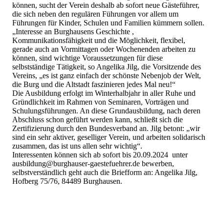
können, sucht der Verein deshalb ab sofort neue Gästeführer,
die sich neben den regulären Führungen vor allem um
Führungen für Kinder, Schulen und Familien kümmern sollen.
„Interesse an Burghausens Geschichte ,
Kommunikationsfähigkeit und die Möglichkeit, flexibel,
gerade auch an Vormittagen oder Wochenenden arbeiten zu
können, sind wichtige Voraussetzungen für diese
selbstständige Tätigkeit, so Angelika Jilg, die Vorsitzende des
Vereins, „es ist ganz einfach der schönste Nebenjob der Welt,
die Burg und die Altstadt faszinieren jedes Mal neu!“
Die Ausbildung erfolgt im Winterhalbjahr in aller Ruhe und
Gründlichkeit im Rahmen von Seminaren, Vorträgen und
Schulungsführungen. An diese Grundausbildung, nach deren
Abschluss schon geführt werden kann, schließt sich die
Zertifizierung durch den Bundesverband an. Jilg betont: „wir
sind ein sehr aktiver, geselliger Verein, und arbeiten solidarisch
zusammen, das ist uns allen sehr wichtig“.
Interessenten können sich ab sofort bis 20.09.2024 unter
ausbildung@burghauser-gaestefuehrer.de bewerben,
selbstverständlich geht auch die Briefform an: Angelika Jilg,
Hofberg 75/76, 84489 Burghausen.
DEA_6049-2