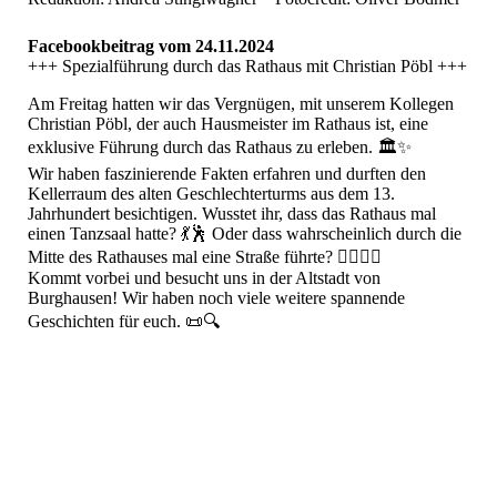
Facebookbeitrag vom 24.11.2024
+++ Spezialführung durch das Rathaus mit Christian Pöbl +++
Am Freitag hatten wir das Vergnügen, mit unserem Kollegen
Christian Pöbl, der auch Hausmeister im Rathaus ist, eine
exklusive Führung durch das Rathaus zu erleben. 🏛️✨
Wir haben faszinierende Fakten erfahren und durften den
Kellerraum des alten Geschlechterturms aus dem 13.
Jahrhundert besichtigen. Wusstet ihr, dass das Rathaus mal
einen Tanzsaal hatte? 💃🕺 Oder dass wahrscheinlich durch die
Mitte des Rathauses mal eine Straße führte? 🚶‍♂️🚶‍♀️
Kommt vorbei und besucht uns in der Altstadt von
Burghausen! Wir haben noch viele weitere spannende
Geschichten für euch. 📜🔍
468131745_17859795696297113_8755746876396392119_n
468136160_17859795669297113_5020186655220676182_n
468143580_17859795687297113_423000270279952693_n