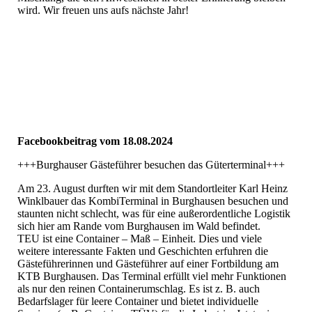
wird. Wir freuen uns aufs nächste Jahr!
457363825_821999706748487_6296691433693166837_n
457670534_821999710081820_6498819079711725390_n
Facebookbeitrag vom 18.08.2024
+++Burghauser Gästeführer besuchen das Güterterminal+++
Am 23. August durften wir mit dem Standortleiter Karl Heinz
Winklbauer das KombiTerminal in Burghausen besuchen und
staunten nicht schlecht, was für eine außerordentliche Logistik
sich hier am Rande vom Burghausen im Wald befindet.
TEU ist eine Container – Maß – Einheit. Dies und viele
weitere interessante Fakten und Geschichten erfuhren die
Gästeführerinnen und Gästeführer auf einer Fortbildung am
KTB Burghausen. Das Terminal erfüllt viel mehr Funktionen
als nur den reinen Containerumschlag. Es ist z. B. auch
Bedarfslager für leere Container und bietet individuelle