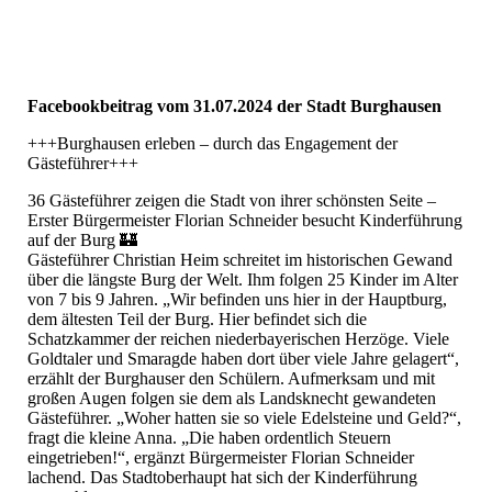
IMG-20220430-WA0025
IMG-20200624-WA0009_1
Facebookbeitrag vom 31.07.2024 der Stadt Burghausen
+++Burghausen erleben – durch das Engagement der
Gästeführer+++
36 Gästeführer zeigen die Stadt von ihrer schönsten Seite –
Erster Bürgermeister Florian Schneider besucht Kinderführung
auf der Burg 🏰
Gästeführer Christian Heim schreitet im historischen Gewand
über die längste Burg der Welt. Ihm folgen 25 Kinder im Alter
von 7 bis 9 Jahren. „Wir befinden uns hier in der Hauptburg,
dem ältesten Teil der Burg. Hier befindet sich die
Schatzkammer der reichen niederbayerischen Herzöge. Viele
Goldtaler und Smaragde haben dort über viele Jahre gelagert“,
erzählt der Burghauser den Schülern. Aufmerksam und mit
großen Augen folgen sie dem als Landsknecht gewandeten
Gästeführer. „Woher hatten sie so viele Edelsteine und Geld?“,
fragt die kleine Anna. „Die haben ordentlich Steuern
eingetrieben!“, ergänzt Bürgermeister Florian Schneider
lachend. Das Stadtoberhaupt hat sich der Kinderführung