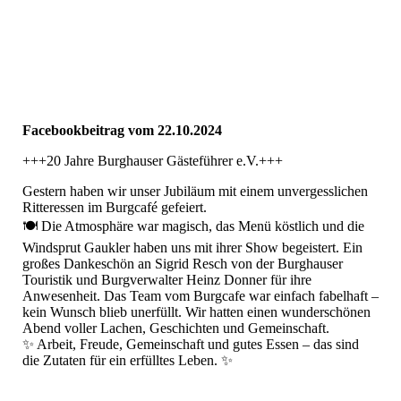
468330599_17859795726297113_7094858820816828698_n
468355183_17859795708297113_3845773785759772446_n
468372538_17859795678297113_6220401219935612141_n
Facebookbeitrag vom 22.10.2024
+++20 Jahre Burghauser Gästeführer e.V.+++
Gestern haben wir unser Jubiläum mit einem unvergesslichen
Ritteressen im Burgcafé gefeiert.
🍽️ Die Atmosphäre war magisch, das Menü köstlich und die
Windsprut Gaukler haben uns mit ihrer Show begeistert. Ein
großes Dankeschön an Sigrid Resch von der Burghauser
Touristik und Burgverwalter Heinz Donner für ihre
Anwesenheit. Das Team vom Burgcafe war einfach fabelhaft –
kein Wunsch blieb unerfüllt. Wir hatten einen wunderschönen
Abend voller Lachen, Geschichten und Gemeinschaft.
✨ Arbeit, Freude, Gemeinschaft und gutes Essen – das sind
die Zutaten für ein erfülltes Leben. ✨